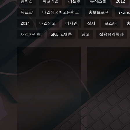
종이집
학교기업
리플릿
뮤직스쿨
2012
워크샵
대일외국어고등학교
홍보브로셔
skuinc
2014
대일외고
디자인
잡지
포스터
재직자전형
SKUinc웹툰
광고
실용음악학과
2013
대일
외고
2013
서경
축제
대 평
리플