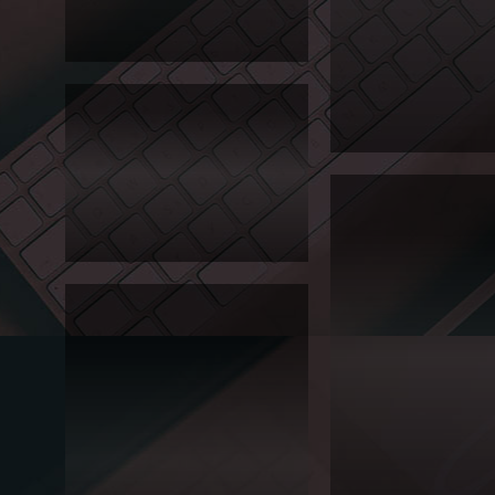
교원
렛
원격
Editorial
교육
원 홍
보 브
로슈
어
Editorial
2013
대일
관광
2013 대일외고 축제 리플렛입니다.
고 홍
보 브
로슈
어
2013 서경대 평교원 원격
Editorial
브로슈어입니다.
2013
2013 대일관광고 홍보 브로슈어입니
대일
다.
외국
어고
등학
교 입
학전
형안
내 홍
2013
보 브
년도
로슈
대일외
어