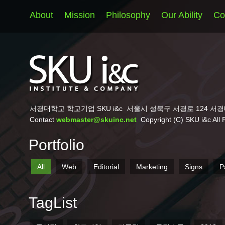
About
Mission
Philosophy
Our Ability
Co
서경대학교 학교기업 SKU i&c
서울시 성북구 서경로 124 서경
Contact
webmaster@skuinc.net
Copyright (C) SKU i&c All 
Portfolio
All
Web
Editorial
Marketing
Signs
P
TagList