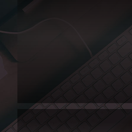
서
경
대
학
교
대
학
원
홈
페
이
지
리
뉴
얼
오
픈!!
Web
안녕하세요! SKU i&c에서 서경대학교 대학원 홈페이지를 리뉴얼 오픈하게 
새롭게 리뉴얼된 서경대학교 대학원 바로가기 클릭 새롭게 리뉴얼된