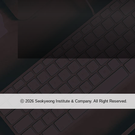
2013
년 서
경대
학교
예술
교육
원 홍
보 브
로슈
어
Editorial
2013년 서경대학교 예술교육원 홍보 브로슈어를 제작했습니다. 눈에 확 들
별색과 은박으로 된 제목이 눈에 쏙 들어오는 강렬한!!! 브로슈어지만 사진으로는
ⓒ 2026 Seokyeong Institute & Company. All Right Reserved.