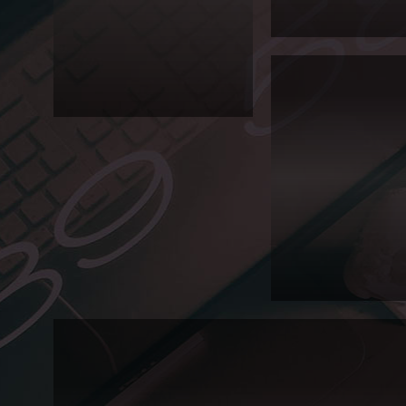
국어고
Editorial
등학교
영자신
문
서
The
경
Daeil
대
Press!
학
Editorial
교
2013 대일외국어고등학교
입
내 홍보 브로슈어입니다.
학
대일외국어고등학교에서 매년 학생들
처
사
이 작성한 영문 기사들을 모아 발행하
이
는 The Daeil Press! 올해는 인쇄를 하
트
지않고 E-book 형태로 제작하여 배포
를
하였습니다. 201...
오
픈
했
습
니
다!
Web
2013년 가을, 서경대학교
트와의 디자인적인 연결성을