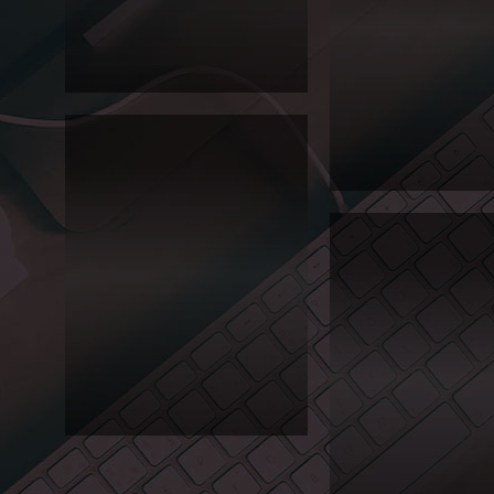
고 홍
2013
보 포
서경
스터
뮤직
Editorial
스쿨
"여름
음악
캠프"
포스
터
Editorial
2013 대일관광고 홍보 포스터입니다.
2013 서경뮤직스쿨 "여름
서경
대학
스터를 제작하였습니다
교 오
케스
트라
2010
정기
연주
회
대일
Editorial
관광
고등
학교
2010
신입
생모