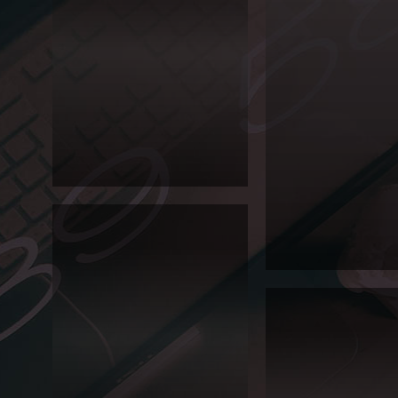
2014
서경
대 이
공대
2014
공모
서경
전 포
대 특
스터
성화
Editorial
고졸
재직
자전
형 홍
보 포
스터
2014 서경대 이공대 공모전 포스터입
Editorial
니다.
2014 서경대 특성화고졸
2013
대일
관광