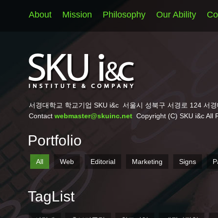
About
Mission
Philosophy
Our Ability
Co
서경대학교 학교기업 SKU i&c
서울시 성북구 서경로 124 서경
Contact
webmaster@skuinc.net
Copyright (C) SKU i&c All 
Portfolio
All
Web
Editorial
Marketing
Signs
P
TagList