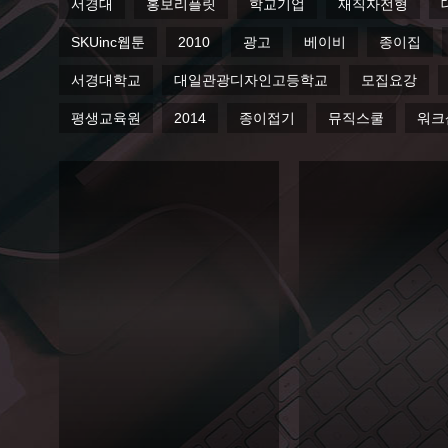
서경대
홍보리플릿
학교기업
재직자전형
SKUinc웹툰
2010
광고
베이비
종이집
서경대학교
대일관광디자인고등학교
모집요강
평생교육원
2014
종이접기
뮤직스쿨
워크
2012
2014
대일
서경
관광
대학
고 홍
교 예
보 브
술종
로셔,
합평
포스
생교
터
육원
Editorial
포스