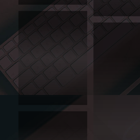
터
Editorial
2012 대일관광고 홍보 브로셔, 포스터
2014 서경대학교 예술종
입니다.
포스터입니다. 어플리케이
화면처럼 보이게 되어있는
포스터 디자인입니다.
2014
서경
대 모
델&
패션
하계
진로
체험
포스
터
Editorial
2014 서경대 모델&패션 하계 진로체험
포스터입니다.