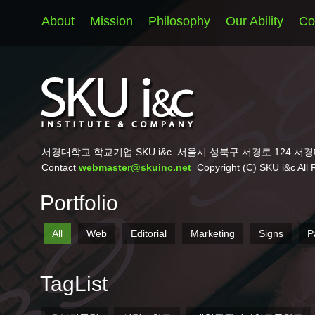
About
Mission
Philosophy
Our Ability
Co
서경대학교 학교기업 SKU i&c
서울시 성북구 서경로 124 서경
Contact
webmaster@skuinc.net
Copyright (C) SKU i&c All 
Portfolio
All
Web
Editorial
Marketing
Signs
P
TagList