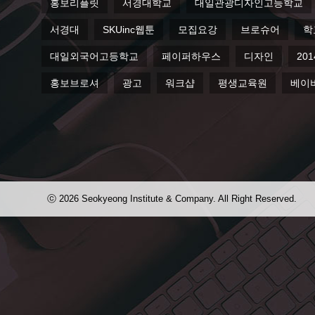
홍보리플릿
서경대학교
대일관광디자인고등학교
서경대
SKUinc웹툰
모집요강
브로슈어
학
대일외국어고등학교
페이퍼하우스
디자인
201
홍보브로셔
광고
워크샵
평생교육원
베이
ⓒ 2026 Seokyeong Institute & Company. All Right Reserved.