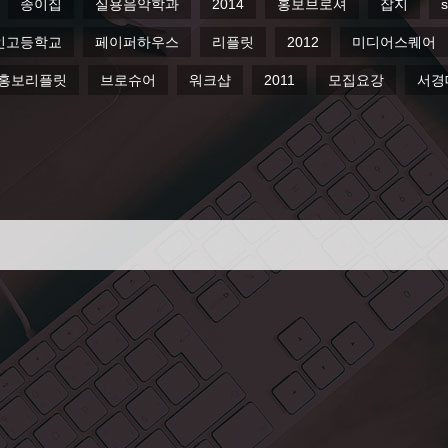
종이집
실용음악학과
2014
홍보브로셔
잡지
s
인고등학교
페이퍼하우스
리플릿
2012
미디어스퀘어
홍보리플릿
브로슈어
워크샵
2011
모집요강
서경