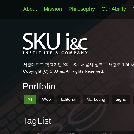
About
Mission
Philosophy
Our Ability
서경대학교 학교기업 SKU i&c
서울시 성북구 서경로 124 
Copyright (C) SKU i&c All Rights Reserved.
Portfolio
All
Web
Editorial
Marketing
Signs
TagList