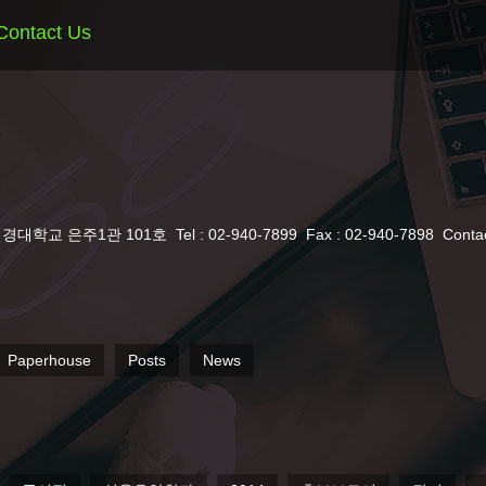
Contact Us
서경대학교 은주1관 101호
Tel : 02-940-7899
Fax : 02-940-7898
Conta
Paperhouse
Posts
News