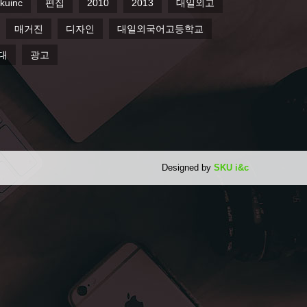
kuinc
편집
2010
2013
대일외고
매거진
디자인
대일외국어고등학교
대
광고
Designed by
SKU i&c