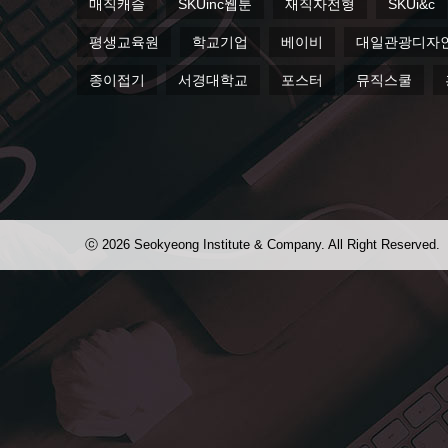
매직캐슬
SKUinc웹툰
재직자전형
SKUi&c
평생교육원
학교기업
베이비
대일관광디자
종이접기
서경대학교
포스터
뮤직스쿨
ⓒ 2026 Seokyeong Institute & Company. All Right Reserved.