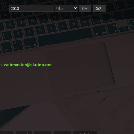
검색
쓰기
ct
webmaster@skuinc.net