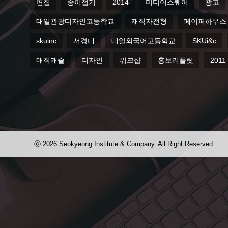
편집
종이접기
2014
미디어스퀘어
광고
대일관광디자인고등학교
재직자전형
페이퍼하우스
skuinc
서경대
대일외국어고등학교
SKUi&c
매직캐슬
디자인
워크샵
홍보리플릿
2011
ⓒ 2026 Seokyeong Institute & Company. All Right Reserved.