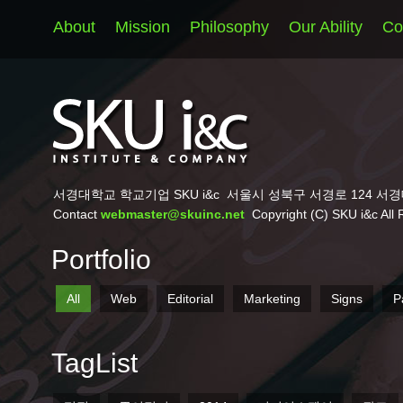
About
Mission
Philosophy
Our Ability
Co
서경대학교 학교기업 SKU i&c
서울시 성북구 서경로 124 서경
Contact
webmaster@skuinc.net
Copyright (C) SKU i&c All 
Portfolio
All
Web
Editorial
Marketing
Signs
P
TagList