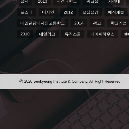
잡지
2013
서경대학교
워크샵
서경대
포스터
디자인
2012
모집요강
매직캐슬
대일관광디자인고등학교
2014
광고
학교기업
2010
대일외고
뮤직스쿨
페이퍼하우스
sk
ⓒ 2026 Seokyeong Institute & Company. All Right Reserved.