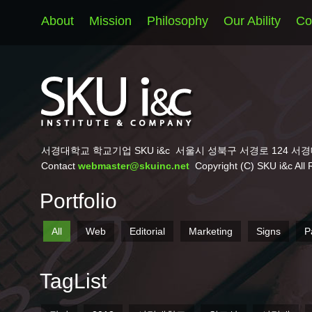
About
Mission
Philosophy
Our Ability
Co
서경대학교 학교기업 SKU i&c
서울시 성북구 서경로 124 서경
Contact
webmaster@skuinc.net
Copyright (C) SKU i&c All 
Portfolio
All
Web
Editorial
Marketing
Signs
P
TagList