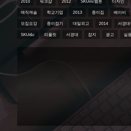
2010
워크샵
2012
SKUinc웹툰
디자인
매직캐슬
학교기업
2013
종이집
베이비
모집요강
종이접기
대일외고
2014
서경대
SKUi&c
리플릿
서경대
잡지
광고
실
서
경
대
학
교
미
디
어
스
퀘
어
오
픈!
Web