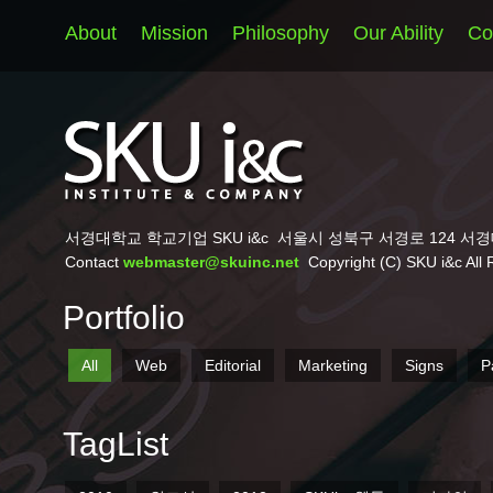
About
Mission
Philosophy
Our Ability
Co
서경대학교 학교기업 SKU i&c
서울시 성북구 서경로 124 서경
Contact
webmaster@skuinc.net
Copyright (C) SKU i&c All 
Portfolio
All
Web
Editorial
Marketing
Signs
P
TagList