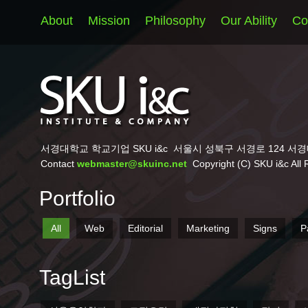
About
Mission
Philosophy
Our Ability
Co
서경대학교 학교기업 SKU i&c
서울시 성북구 서경로 124 서경
Contact
webmaster@skuinc.net
Copyright (C) SKU i&c All 
Portfolio
All
Web
Editorial
Marketing
Signs
P
TagList