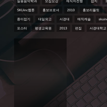
실용음악학과
모집요강
재직자전형
잡지
SKUinc웹툰
홍보브로셔
2010
홍보리플릿
종이접기
대일외고
서경대
매직캐슬
skuin
포스터
평생교육원
2013
편집
서경대학교
2013
서경
대 뮤
직스
쿨 하
모니
페스
티벌
프로
그램
Editorial