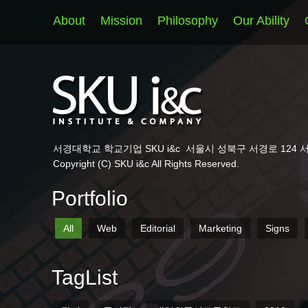
About
Mission
Philosophy
Our Ability
서경대학교 학교기업 SKU i&c
서울시 성북구 서경로 124 
Copyright (C) SKU i&c All Rights Reserved.
Portfolio
All
Web
Editorial
Marketing
Signs
TagList