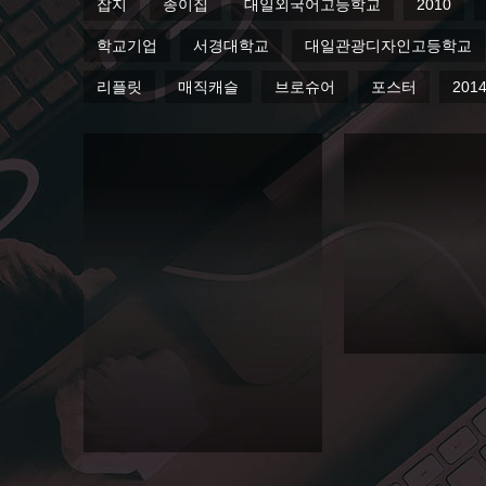
잡지
종이집
대일외국어고등학교
2010
학교기업
서경대학교
대일관광디자인고등학교
리플릿
매직캐슬
브로슈어
포스터
201
육아 매거
진 '베이
비' 5월호
에 페이퍼
하우스가
소개되었
육아 매거
어요~
진 '베이
Paperhouse
비' 2013
5월호에
페이퍼하
즐거운 육아 행복한 엄
우스가 소
개되었어
베이비 5월호에 페이퍼
요~
되었습니다. 5월 5일 어린이날을 위한
Paperhouse
여러가지 선물들을 소
에, 우리 페이퍼하우...
즐거운 육아 행복한 엄마 육아매거진