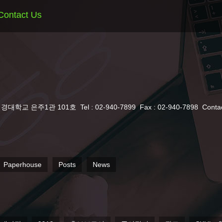
Contact Us
서경대학교 은주1관 101호
Tel : 02-940-7899
Fax : 02-940-7898
Conta
Paperhouse
Posts
News