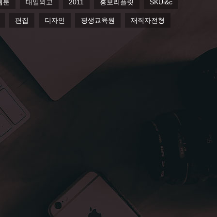
c웹툰
대일외고
2011
홍보리플릿
SKUi&c
편집
디자인
평생교육원
재직자전형