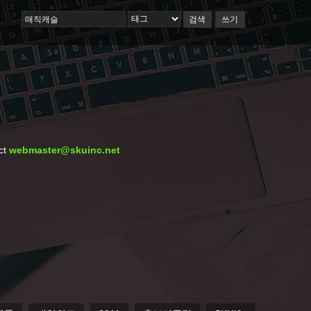
검색
쓰기
ct
webmaster@skuinc.net