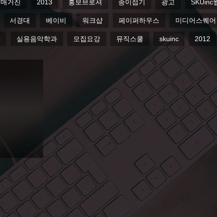
매거진
2013
홍보브로셔
종이접기
광고
SKUin
서경대
베이비
워크샵
페이퍼하우스
미디어스퀘어
4
실용음악학과
모집요강
뮤직스쿨
skuinc
2012
마 육아매거진
 하우스가 소개
개하는 페이지