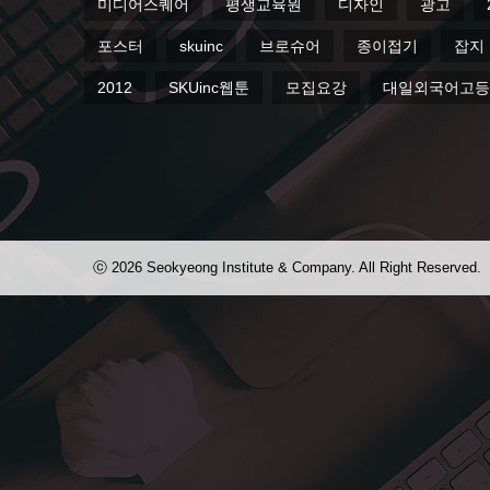
미디어스퀘어
평생교육원
디자인
광고
포스터
skuinc
브로슈어
종이접기
잡지
2012
SKUinc웹툰
모집요강
대일외국어고
ⓒ 2026 Seokyeong Institute & Company. All Right Reserved.