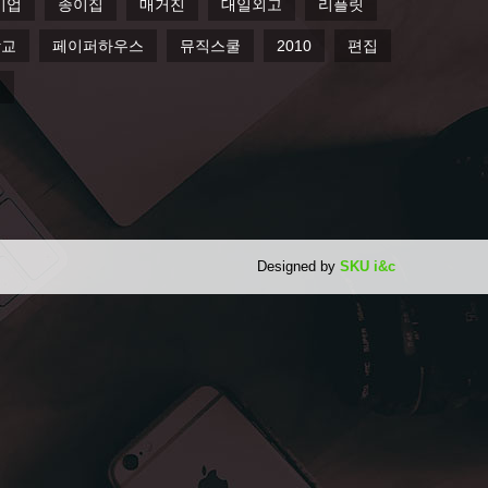
기업
종이집
매거진
대일외고
리플릿
학교
페이퍼하우스
뮤직스쿨
2010
편집
릿
Designed by
SKU i&c