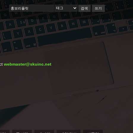
검색
쓰기
ct
webmaster@skuinc.net