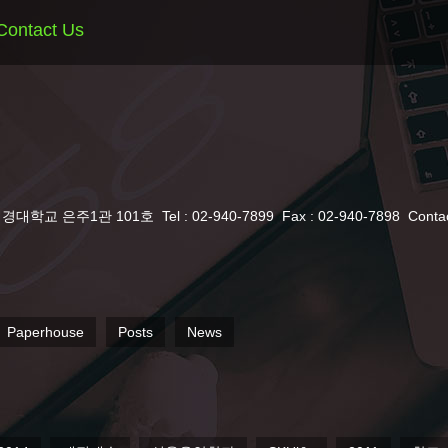
Contact Us
서경대학교 은주1관 101호
Tel : 02-940-7899
Fax : 02-940-7898
Conta
Paperhouse
Posts
News