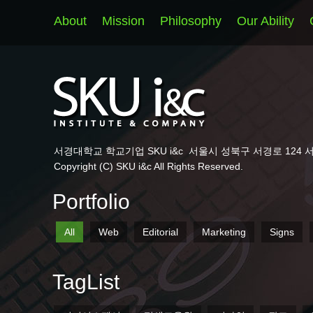
About
Mission
Philosophy
Our Ability
서경대학교 학교기업 SKU i&c
서울시 성북구 서경로 124 
Copyright (C) SKU i&c All Rights Reserved.
Portfolio
All
Web
Editorial
Marketing
Signs
TagList