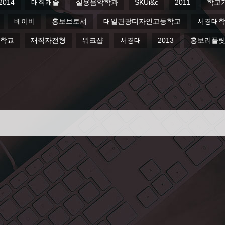
2014
매직캐슬
실용음악학과
SKUi&c
2011
학교
베이비
홍보브로셔
대일관광디자인고등학교
서경대
등학교
재직자전형
워크샵
서경대
2013
홍보리플