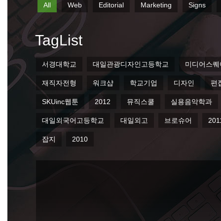
서경대학교
대일관광디자인고등학교
미디어스퀘어
재직자전형
워크샵
학교기업
디자인
편집
2012
뮤직스쿨
실용음악학과
홍보브로셔
브로슈어
2011
매직캐슬
SKUi&c
평생교
ⓒ 2026 Seokyeong Institute & Company. All Right Reserved.