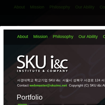
About
Mission
Philosophy
Our Ability
Co
서경대학교 학교기업 SKU i&c
서울시 성북구 서경로 124 서경
Contact
webmaster@skuinc.net
Copyright (C) SKU i&c All 
Portfolio
All
Web
Editorial
Marketing
Signs
P
TagList