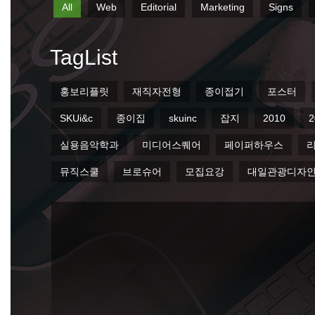
홍보리플릿
재직자전형
종이접기
포스터
SKUi&c
종이집
skuinc
잡지
2010
20
실용음악학과
미디어스퀘어
페이퍼하우스
리
뮤직스쿨
브로슈어
모집요강
대일관광디자인
ⓒ 2026 Seokyeong Institute & Company. All Right Reserved.