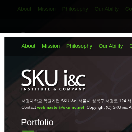
About
Mission
Philosophy
Our Ability
Co
서경대학교 학교기업 SKU i&c
서울시 성북구 서경로 124 서경
Contact
webmaster@skuinc.net
Copyright (C) SKU i&c All 
Portfolio
All
Web
Editorial
Marketing
Signs
P
TagList