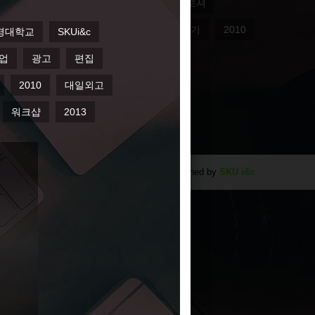
대일외국어고등학교
포스터
홍보브로셔
Uinc웹툰
리플릿
skuinc
종이접기
2010
2013
Designed by
SKU i&c