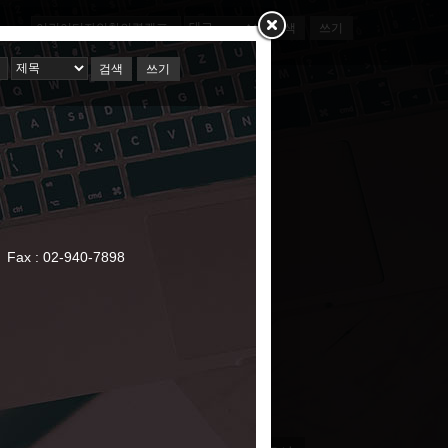
검색
쓰기
ct
webmaster@skuinc.net