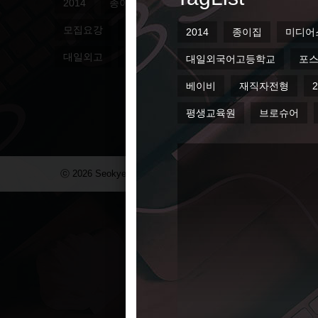
2014
종이집
미디어스퀘어
페이퍼하우스
모집요강
매직캐슬
매거진
학교기업
광
대일외고
평생교육원
브로슈어
대일관광디
ⓒ 2026 Seokyeong Institute & Company. All Right Reserved.