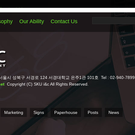
Contact Us
서경대학교 은주1관 101호
Tel : 02-940-7899
Fax : 02-940-7898
Conta
Paperhouse
Posts
News