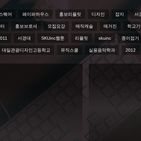
홍보리플릿
디자인
잡지
서경대학교
SKUi&c
고
편집
베이비
재직자전형
2011
서경대
SK
자인고등학교
뮤직스쿨
실용음악학과
2012
워크샵