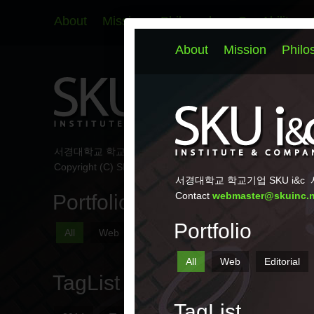
About
Mission
Philosophy
Our Ability
서경대학교 학교기업 SKU i&c
서울시 성북구 서경로 124 
Copyright (C) SKU i&c All Rights Reserved.
Portfolio
All
Web
Editorial
Marketing
Signs
TagList