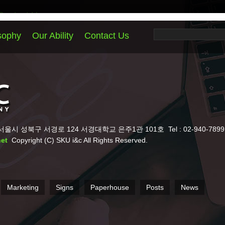
Contact Us
서경대학교 은주1관 101호
Tel : 02-940-7899
Fax : 02-940-7898
Conta
Paperhouse
Posts
News