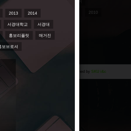
학교기업
리플릿
skuinc
브로슈어
012
미디어스퀘어
잡지
디자인
2010
홍보브로셔
Designed by
SKU i&c