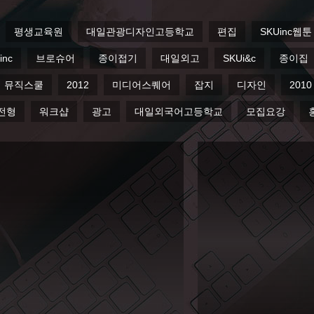
광디자인고등학교
편집
SKUinc웹툰
2013
2014
경대학교
서경대
페이퍼하우스
베이비
뮤직스쿨
2
자전형
워크샵
광고
대일외국어고등학교
모집요강