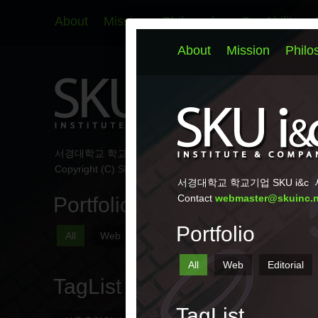
About
Mission
Philosophy
Our Ability
서경대학교 학교기업 SKU i&c
서울시 성북구 서경로 124 
Copyright (C) SKU i&c All Rights Reserved.
Portfolio
All
Web
Editorial
Marketing
Signs
TagList