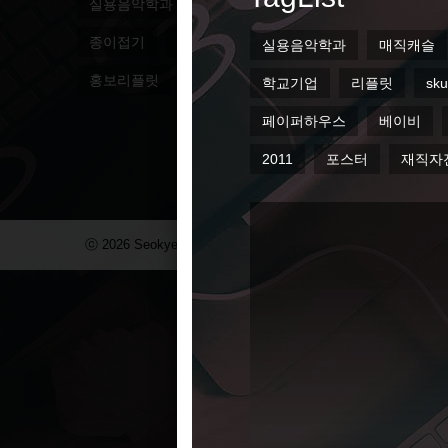
실용음악학과
매직캐슬
평생교육원
대일관
종이접기
대일외고
SKUi&c
종이집
서
홍보리플릿
매거진
2011
포스터
재직
ⓒ 2026 Seokyeong Institute & Company. All Right Reserved.