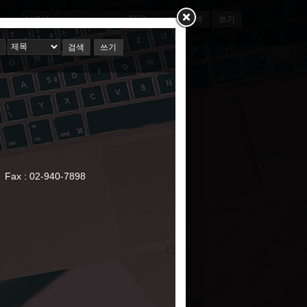
검색
쓰기
ct
webmaster@skuinc.net