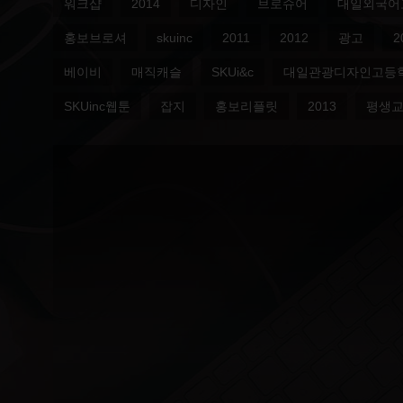
워크샵
2014
디자인
브로슈어
대일외국어
홍보브로셔
skuinc
2011
2012
광고
2
베이비
매직캐슬
SKUi&c
대일관광디자인고등
SKUinc웹툰
잡지
홍보리플릿
2013
평생