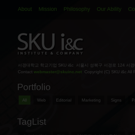
About
Mission
Philosophy
Our Ability
Co
서경대학교 학교기업 SKU i&c
서울시 성북구 서경로 124 서경
Contact
webmaster@skuinc.net
Copyright (C) SKU i&c All 
Portfolio
All
Web
Editorial
Marketing
Signs
P
TagList