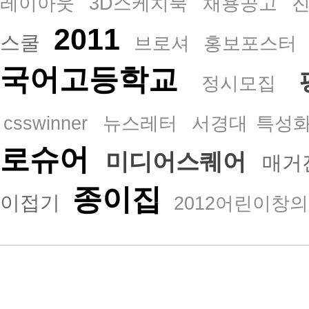
레이아웃
3D스케치북
채용공고
2011
스쿨
브로셔
홍보포스터
국어고등학교
정시모집
csswinner
뉴스레터
서경대 특성
로슈어
미디어스퀘어
매거
종이집
이접기
2012어린이창