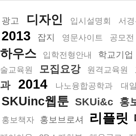
디자인
광고
입시설명회
서경
2013
잡지
영문사이트
공모전
하우스
학교기업
입학전형안내
모집요강
술교육원
원격교육원
2014
과
나노융합공학과
대
SKUinc웹툰
SKUi&c
홍
리플릿
홍보브로셔
홍보책자