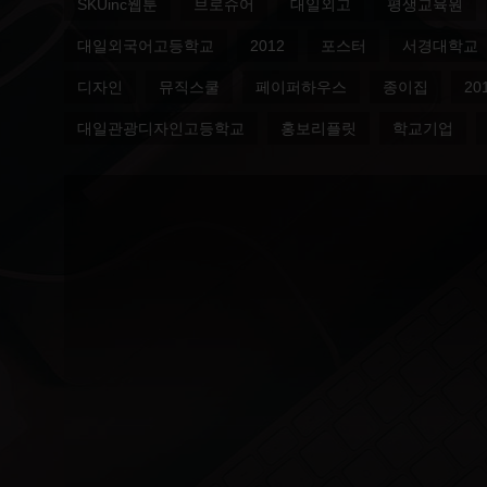
SKUinc웹툰
브로슈어
대일외고
평생교육원
대일외국어고등학교
2012
포스터
서경대학교
디자인
뮤직스쿨
페이퍼하우스
종이집
20
대일관광디자인고등학교
홍보리플릿
학교기업