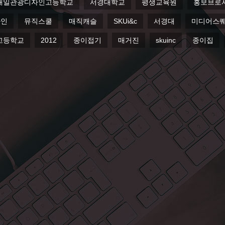
대일관광디자인고등학교
서경대학교
평생교육원
홍보브로
자인
뮤직스쿨
매직캐슬
SKUi&c
서경대
미디어스
고등학교
2012
종이접기
매거진
skuinc
종이집