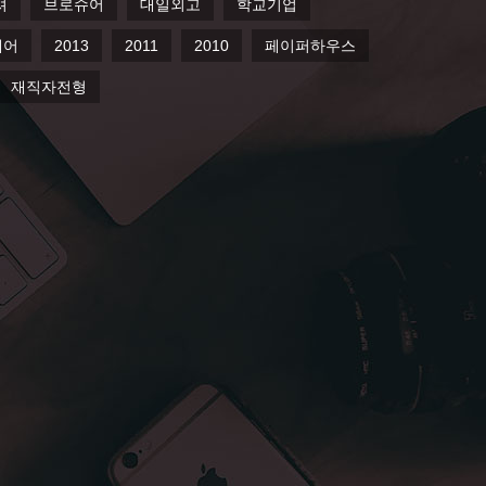
셔
브로슈어
대일외고
학교기업
퀘어
2013
2011
2010
페이퍼하우스
재직자전형