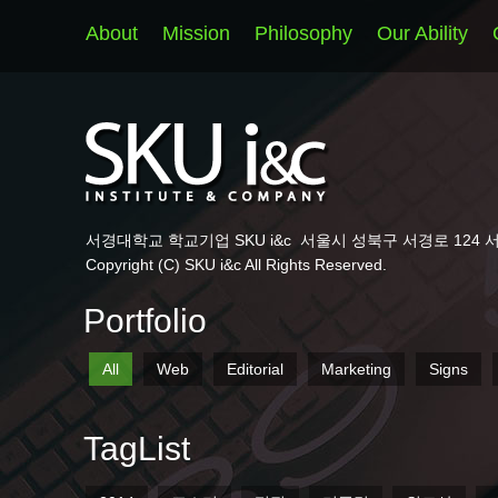
About
Mission
Philosophy
Our Ability
서경대학교 학교기업 SKU i&c
서울시 성북구 서경로 124 
Copyright (C) SKU i&c All Rights Reserved.
Portfolio
All
Web
Editorial
Marketing
Signs
TagList