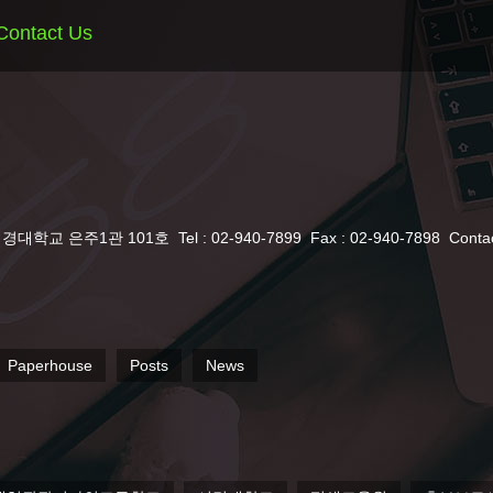
Contact Us
서경대학교 은주1관 101호
Tel : 02-940-7899
Fax : 02-940-7898
Conta
Paperhouse
Posts
News