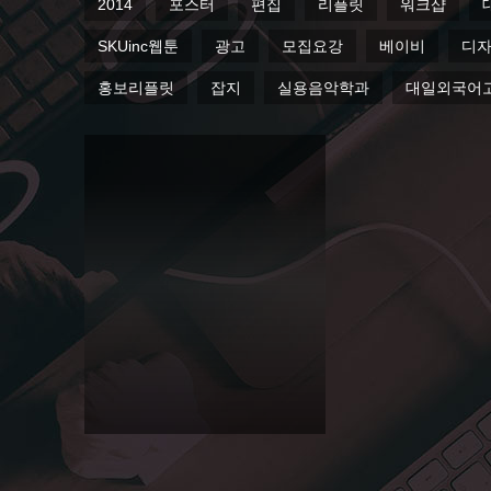
2014
포스터
편집
리플릿
워크샵
SKUinc웹툰
광고
모집요강
베이비
디
홍보리플릿
잡지
실용음악학과
대일외국어
2012 어린
이디자인
창의력캠
프에 페이
퍼하우스
참가 :)
Paperhouse
안녕하세요~! 이번에 5월 5일 상암 월
드컵경기장에서 서울특별시 주최 서울
디자인센터 주관으로 열리는 2012 어