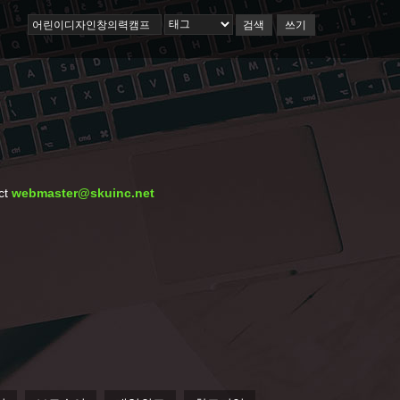
검색
쓰기
ct
webmaster@skuinc.net