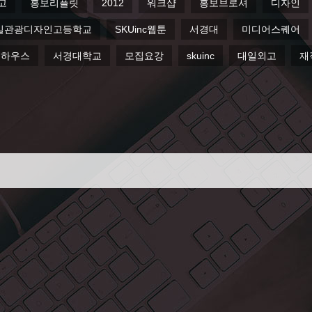
고
홍보리플릿
2012
워크샵
홍보브로셔
디자인
일관광디자인고등학교
SKUinc웹툰
서경대
미디어스퀘어
퍼하우스
서경대학교
모집요강
skuinc
대일외고
재