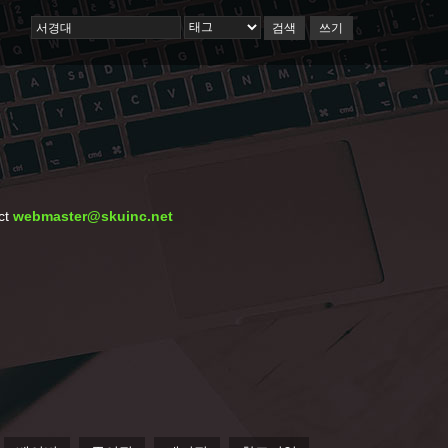
검색
쓰기
ct
webmaster@skuinc.net