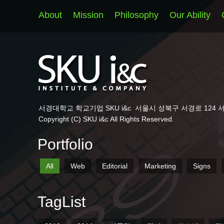
About
Mission
Philosophy
Our Ability
서경대학교 학교기업 SKU i&c
서울시 성북구 서경로 124 
Copyright (C) SKU i&c All Rights Reserved.
Portfolio
All
Web
Editorial
Marketing
Signs
TagList