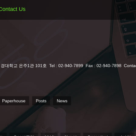
Contact Us
서경대학교 은주1관 101호
Tel : 02-940-7899
Fax : 02-940-7898
Conta
Paperhouse
Posts
News