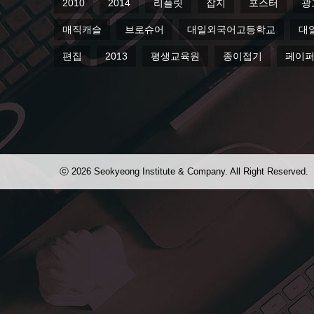
2010
2014
리플릿
잡지
포스터
광
매직캐슬
브로슈어
대일외국어고등학교
대
편집
2013
평생교육원
종이접기
페이
ⓒ 2026 Seokyeong Institute & Company. All Right Reserved.