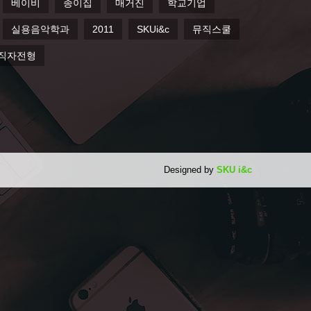
베이비
종이집
매거진
학교기업
실용음악학과
2011
SKUi&c
뮤직스쿨
직자전형
Designed by
SKU i&c