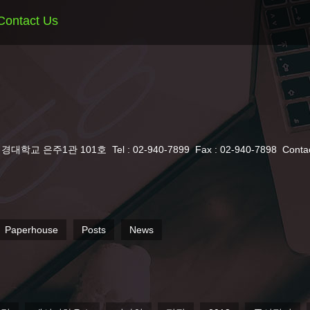
Contact Us
서경대학교 은주1관 101호
Tel : 02-940-7899
Fax : 02-940-7898
Conta
Paperhouse
Posts
News