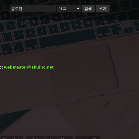
검색
쓰기
ct
webmaster@skuinc.net