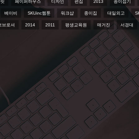
플릿
페이퍼하우스
디자인
편집
2013
종이접기
베이비
SKUinc웹툰
워크샵
종이집
대일외고
S
보브로셔
2014
2011
평생교육원
매거진
서경대