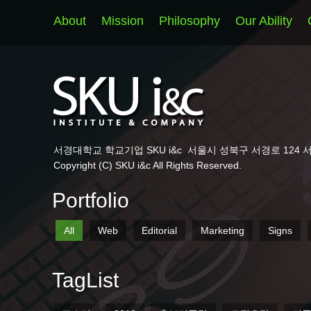
About
Mission
Philosophy
Our Ability
서경대학교 학교기업 SKU i&c
서울시 성북구 서경로 124 
Copyright (C) SKU i&c All Rights Reserved.
Portfolio
All
Web
Editorial
Marketing
Signs
TagList