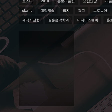
포스터
2010
홍보리플릿
모집요강
리
skuinc
매직캐슬
잡지
광고
브로슈어
재직자전형
실용음악학과
미디어스퀘어
홍
2014
서경
대 이
공대
공모
전 포
스터
Editorial