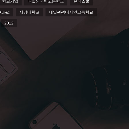
학교기업
대일외국어고등학교
뮤직스쿨
KUi&c
서경대학교
대일관광디자인고등학교
2012