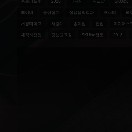
홍보리플릿
2010
디자인
워크샵
SKUi&c
베이비
종이접기
실용음악학과
포스터
페
서경대학교
서경대
종이집
편집
미디어스
재직자전형
평생교육원
SKUinc웹툰
2013