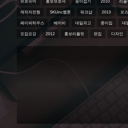
브로슈어
홍보브로셔
종이접기
2010
리플
재직자전형
SKUinc웹툰
워크샵
2013
포
페이퍼하우스
베이비
대일외고
종이집
대
모집요강
2012
홍보리플릿
편집
디자인
20120505
어린이 창
의력 디자
인 캠프
후기 :)
Paperhouse