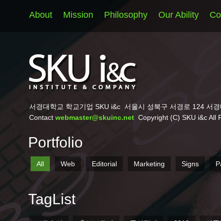
About
Mission
Philosophy
Our Ability
Co
서경대학교 학교기업 SKU i&c
서울시 성북구 서경로 124 서경
Contact
webmaster@skuinc.net
Copyright (C) SKU i&c All 
Portfolio
All
Web
Editorial
Marketing
Signs
P
TagList