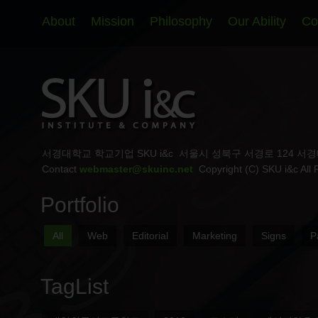
About
Mission
Philosophy
Our Ability
Co
서경대학교 학교기업 SKU i&c
서울시 성북구 서경로 124 서경
Contact
webmaster@skuinc.net
Copyright (C) SKU i&c All 
Portfolio
All
Web
Editorial
Marketing
Signs
P
TagList