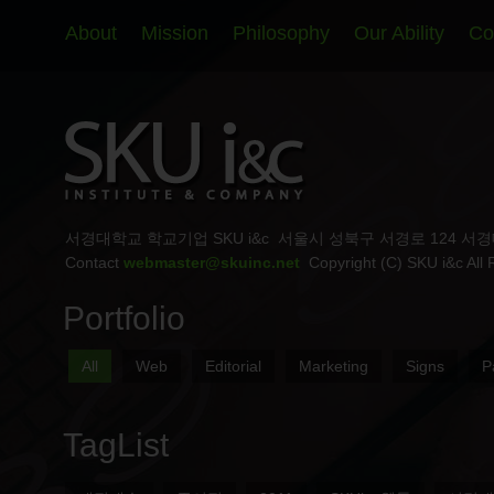
About
Mission
Philosophy
Our Ability
Co
서경대학교 학교기업 SKU i&c
서울시 성북구 서경로 124 서경
Contact
webmaster@skuinc.net
Copyright (C) SKU i&c All 
Portfolio
All
Web
Editorial
Marketing
Signs
P
TagList