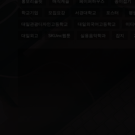
홍보리플릿
매직캐슬
페이퍼하우스
종이접기
학교기업
모집요강
서경대학교
포스터
평
대일관광디자인고등학교
대일외국어고등학교
미디
대일외고
SKUinc웹툰
실용음악학과
잡지