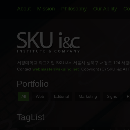
About
Mission
Philosophy
Our Ability
Co
서경대학교 학교기업 SKU i&c
서울시 성북구 서경로 124 서경
Contact
webmaster@skuinc.net
Copyright (C) SKU i&c All 
Portfolio
All
Web
Editorial
Marketing
Signs
P
TagList