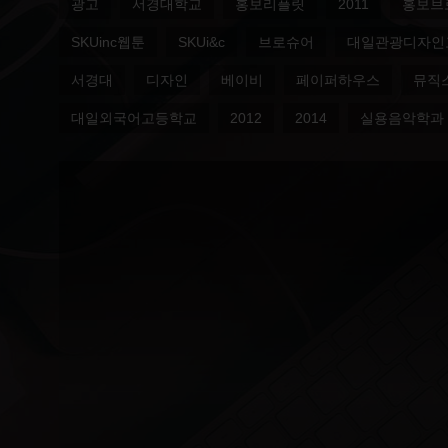
광고
서경대학교
홍보리플릿
2011
홍보브
SKUinc웹툰
SKUi&c
브로슈어
대일관광디자인
서경대
디자인
베이비
페이퍼하우스
뮤직
대일외국어고등학교
2012
2014
실용음악학과