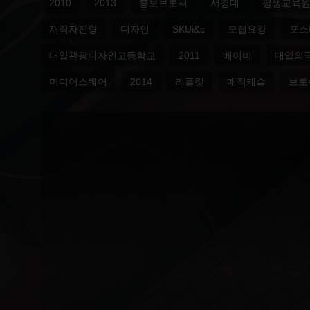
2010
2013
홍보브로셔
서경대
평생교육
재직자전형
디자인
SKUi&c
모집요강
포스
대일관광디자인고등학교
2011
베이비
대일외
미디어스퀘어
2014
리플릿
매직캐슬
브로