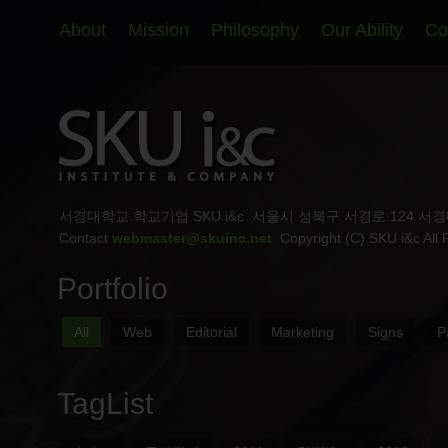
About
Mission
Philosophy
Our Ability
Co
서경대학교 학교기업 SKU i&c
서울시 성북구 서경로 124 서경
Contact
webmaster@skuinc.net
Copyright (C) SKU i&c All 
Portfolio
All
Web
Editorial
Marketing
Signs
P
TagList