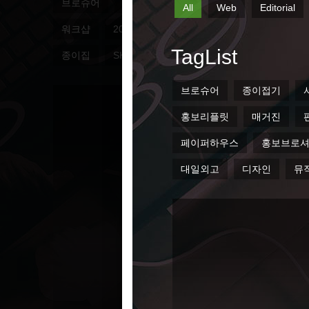
브로슈어
종이접기
서경대학교
베이비
워크샵
2012
2014
서경대
학교기업
종이집
SKUinc웹툰
대일외고
디자인
2017
제14
회