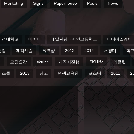
대일관광디자인고등학교
미디어스퀘어
대일외국어고등학교
실용음악학과
페이퍼하우스
홍보브로셔
모집요강
s
뮤직스쿨
2013
광고
평생교육원
포스터
2011
서경
대학
교
2018
홍보
브로
슈어
Editorial
서경대학
2018
CALEND