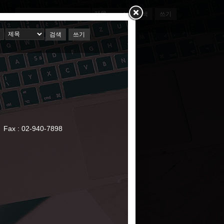
검색
쓰기
ct
webmaster@skuinc.net