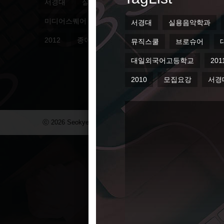
서경대
실용음악학과
대일관광디자인고등학교
미디어스퀘어
SKUinc웹툰
SKUi&c
홍보리
2012
종이집
베이비
2010
모집요강
ⓒ 2026 Seokyeong Institute & Company. All Right Reserved.