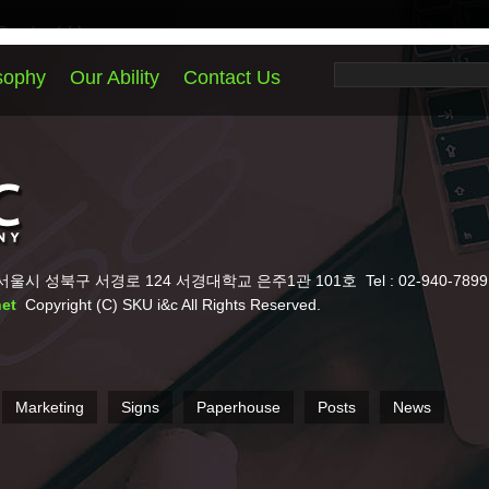
Contact Us
서경대학교 은주1관 101호
Tel : 02-940-7899
Fax : 02-940-7898
Conta
Paperhouse
Posts
News