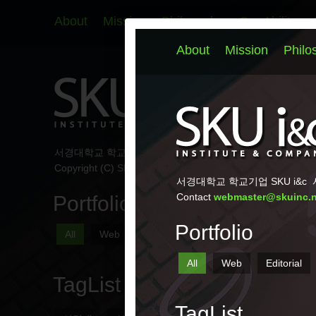
About
Mission
Philosophy
Our Ability
서경대학교 학교기업 SKU i&c
서울시 성북구 서경로 124 
Copyright (C) SKU i&c All Rights Reserved.
Portfolio
All
Web
Editorial
Marketing
Signs
TagList