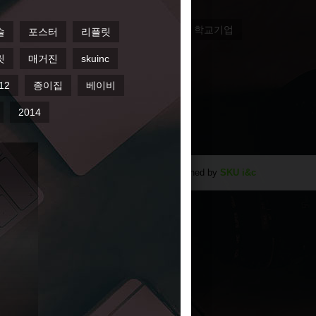
뮤직스쿨
브로슈어
대일외고
인
2013
광고
홍보브로셔
학교기업
하우스
2014
Designed by
SKU i&c