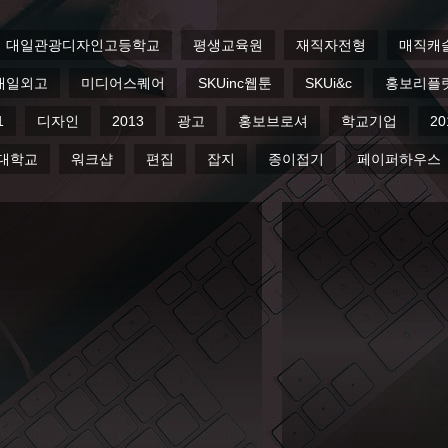
평생교육원
재직자전형
매직캐슬
포스터
리플릿
플릿
매거진
skuinc
대일외국어고등학교
2011
디자
서경대학교
워크샵
편집
잡지
종이접기
페이퍼