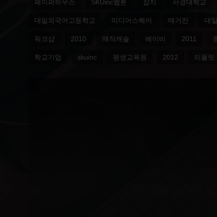
페이퍼하우스
SKUinc웹툰
잡지
서경대학교
대일외국어고등학교
미디어스퀘어
매거진
대
워크샵
2010
매직캐슬
베이비
2011
학교기업
skuinc
평생교육원
2012
리플릿