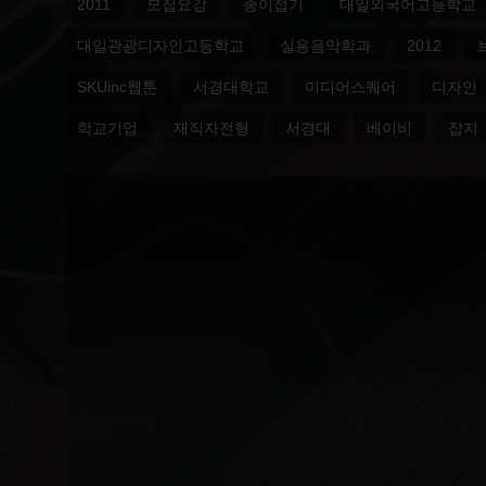
2011
모집요강
종이접기
대일외국어고등학교
대일관광디자인고등학교
실용음악학과
2012
SKUinc웹툰
서경대학교
미디어스퀘어
디자인
학교기업
재직자전형
서경대
베이비
잡지