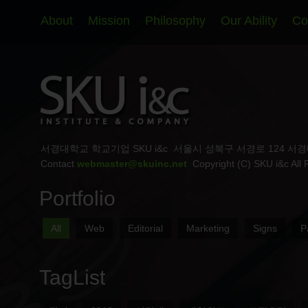
About
Mission
Philosophy
Our Ability
Co
서경대학교 학교기업 SKU i&c
서울시 성북구 서경로 124 서경
Contact
webmaster@skuinc.net
Copyright (C) SKU i&c All 
Portfolio
All
Web
Editorial
Marketing
Signs
P
TagList