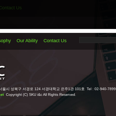
Contact Us
서경대학교 은주1관 101호
Tel : 02-940-7899
Fax : 02-940-7898
Conta
Paperhouse
Posts
News