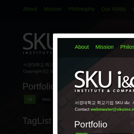
About
Mission
Philosophy
Our Ability
서경대학교 학교기업 SKU i&c
서울시 성북구 서경로 124 
Copyright (C) SKU i&c All Rights Reserved.
Portfolio
All
Web
Editorial
Marketing
Signs
TagList