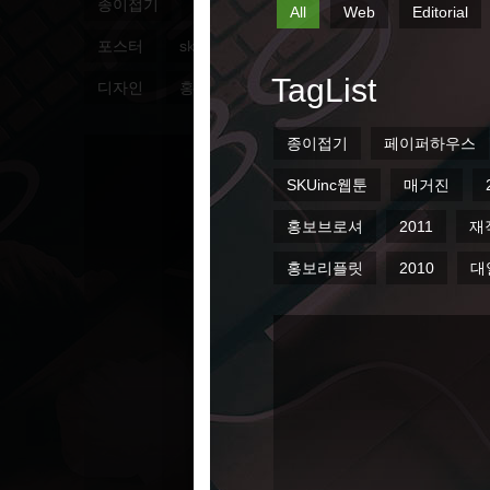
종이접기
페이퍼하우스
종이집
리플릿
포스터
skuinc
미디어스퀘어
잡지
2014
디자인
홍보리플릿
2010
대일관광디자인고
2017
제14
회