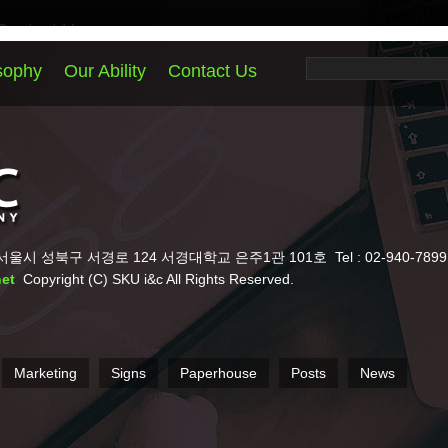
Contact Us
서경대학교 은주1관 101호
Tel : 02-940-7899
Fax : 02-940-7898
Conta
Paperhouse
Posts
News