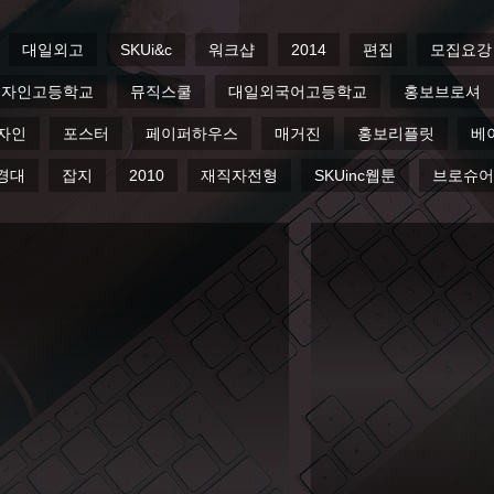
워크샵
2014
편집
모집요강
광고
2013
실
inc
2012
서경대학교
디자인
포스터
페이퍼하우
재직자전형
SKUinc웹툰
브로슈어
학교기업
매직캐