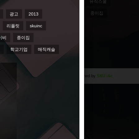
용음악학과
대일관광디자인고등학교
뮤직스쿨
스
매거진
홍보리플릿
베이비
종이집
슬
Designed by
SKU i&c