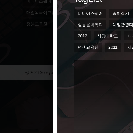
미디어스퀘어
종이접기
대일외고
SKUi&c
대일외국어고등학교
홍보브로셔
리플릿
sku
평생교육원
2011
서경대
잡지
2010
ⓒ 2026 Seokyeong Institute & Company. All Right Reserved.