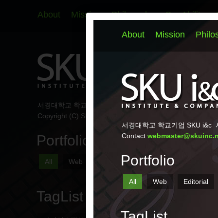
About
Mission
Philosophy
Our Ability
서경대학교 학교기업 SKU i&c
서울시 성북구 서경로 124 
Copyright (C) SKU i&c All Rights Reserved.
Portfolio
All
Web
Editorial
Marketing
Signs
TagList