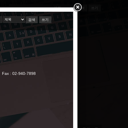
검색
쓰기
ct
webmaster@skuinc.net