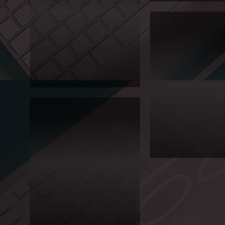
서경
2012년 서경대학교 홍보 
대학
나왔습니다. 올해 정시모
교
별색 및 독특한 책날개로 전
2011
직원들에게 주목받았습니다.
년 신
이너님 고생 많으셨어...
입생
정시
모집
요강
Editorial
서경
대학
교 오
케스
트라
2010
정기
연주
회
Editorial
서경
대학
교
2010
소개
책자
꺄~~~ 멋져요~~~!! 기대기
입니
다
Editorial