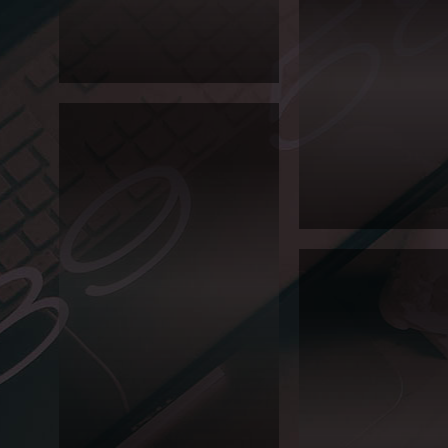
시모
집요
강
Editorial
2013
년 서
경대
2014 서경대학교 정시모집요강입니
학교
예술
다. 표지는 은은한 별색 바탕에 택스트
교육
와 무광 금박을 사용해 과하지 않으면
원 홍
서 심플하고 예쁜 디자인으로 나왔어
보 브
요~! 안에 내용은 모...
로슈
어
Editorial
2013년 서경대학교 예술
별색과 은박으로 된 제목이 
2011
SKU-
UTEP
공동
학위
프로
그램
리플
릿
Editorial