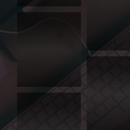
2012
서경
대학
교 실
용음
2011 서경대학교와 텍사스주립대학교
악학
의 공동학위프로그램 리플릿을 제작했
과 정
기공
습니다.
연 리
플릿
Editorial
2012
서경
서경대학교 평생교육원 실
대학
첫번째 정기공연 리플릿. 
교 정
은 이미지로 포스터도 제작
시모
단접지 제작이라 보시는 파
집요
강
이하게 1페이지 e-book으...
Editorial
2012년 서경대학교 정시모집요강입니
2012
다. 홍보브로슈어와 자매품입니다. 표
서경
지에는 형압이, 그리고 독특한 책날개
대학
가 눈에 들어옵니다. 표2,3에도 별색이
교 홍
보 브
들어갔어요. 내용은 ...
로슈
어
Editorial