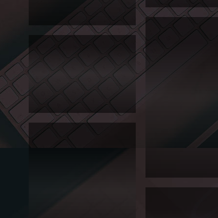
터
Editorial
2014 서경대 이공대 공모
2014 서경대학교 예술종합평생교육원
니다.
포스터입니다. 어플리케이션 다운로드
화면처럼 보이게 되어있는 재미있는
2014
서경
포스터 디자인입니다.
대학
교 홍
보 브
로셔
Editorial
2014
서경
대 나
2014년도 서경대학교 홍보브로셔입니
노융
합공
다.표지는 별색 그라데이션 바탕에 심
학과
플한 텍스트를 사용해서 가독성이 뛰
홍보
어나네요. 거기에 무광은박으로 2014
리플
와 일러스트적인 포인트를 추...
릿
Editorial
2014
서경
대학
2014 서경대 나노융합공학
교 정
플릿입니다.