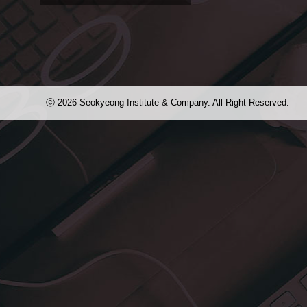
우왕 너무 잘 맹글었어염ㅋ
ⓒ 2026 Seokyeong Institute & Company. All Right Reserved.