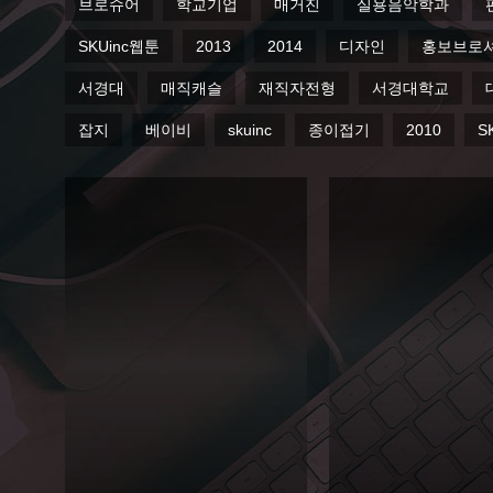
브로슈어
학교기업
매거진
실용음악학과
SKUinc웹툰
2013
2014
디자인
홍보브로
서경대
매직캐슬
재직자전형
서경대학교
잡지
베이비
skuinc
종이접기
2010
S
2014
2014
서경
서경
대학
대 이
교 예
공대
술종
공모
합평
전 포
생교
스터
육원
Editorial
포스