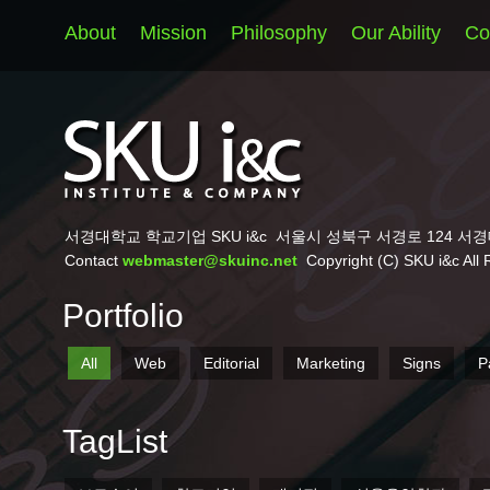
About
Mission
Philosophy
Our Ability
Co
서경대학교 학교기업 SKU i&c
서울시 성북구 서경로 124 서경
Contact
webmaster@skuinc.net
Copyright (C) SKU i&c All 
Portfolio
All
Web
Editorial
Marketing
Signs
P
TagList