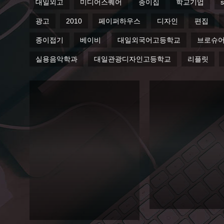
대일외고
미디어스퀘어
종이집
학교기업
s
광고
2010
페이퍼하우스
디자인
편집
종이접기
베이비
대일외국어고등학교
브로슈
실용음악학과
대일관광디자인고등학교
리플릿
2012
서경
2014
대학
서경
교 정
대학
시모
교 정
집요
시모
강
집요
Editorial
강
Editorial
2012년 서경대학교 정시