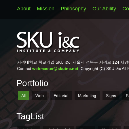
About
Mission
Philosophy
Our Ability
Co
서경대학교 학교기업 SKU i&c
서울시 성북구 서경로 124 서경
Contact
webmaster@skuinc.net
Copyright (C) SKU i&c All 
Portfolio
All
Web
Editorial
Marketing
Signs
P
TagList