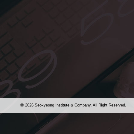
ⓒ 2026 Seokyeong Institute & Company. All Right Reserved.