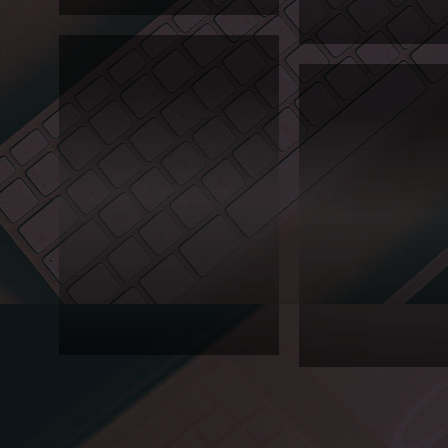
Editorial
2013 대일외국어고등학교 입학전형안
내 브로슈어입니다.
2013 대일외국어고등학교
내 홍보 브로슈어입니다.
2011
대일외
국어고
등학교
2010
영문학
대일
보
외고
"the
입학
Daeil
전형
Press"
안내
Editorial
Editorial
매년 연초에 발간되는 대일외국어고등
학교의 영문 학보 the Daeil Press입니
다.