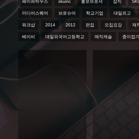
페이퍼하우스
skuinc
홍보브로셔
잡지
SK
미디어스퀘어
브로슈어
학교기업
대일외고
워크샵
2014
2012
편집
모집요강
재
베이비
대일외국어고등학교
매직캐슬
종이접
2013
대일
2013
외국
대일
어고
외국
등학
어고
교 입
등학
학전
교 입
형안
학전
내 브
형안
로슈
내 홍
어
보 브
로슈
Editorial
어