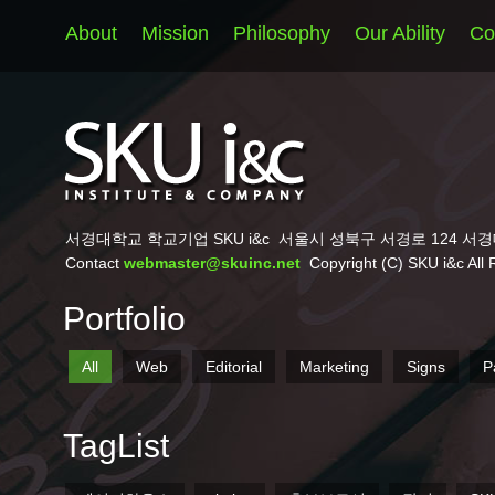
About
Mission
Philosophy
Our Ability
Co
서경대학교 학교기업 SKU i&c
서울시 성북구 서경로 124 서경
Contact
webmaster@skuinc.net
Copyright (C) SKU i&c All 
Portfolio
All
Web
Editorial
Marketing
Signs
P
TagList